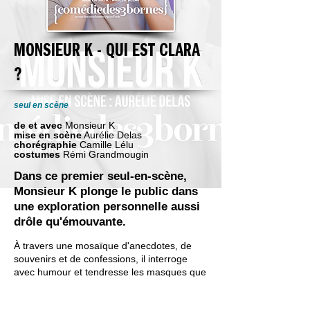
MONSIEUR K - QUI EST CLARA
?
seul en scène
​de et avec
Monsieur K
mise en scène
Aurélie Delas
chorégraphie
Camille Lélu
costumes
Rémi Grandmougin
Dans ce premier seul-en-scène,
Monsieur K plonge le public dans
une exploration personnelle aussi
drôle qu'émouvante.
À travers une mosaïque d'anecdotes, de
souvenirs et de confessions, il interroge
avec humour et tendresse les masques que
l'on porte et les vérités qu'on étouffe.
Clara, figure mystérieuse, devient le