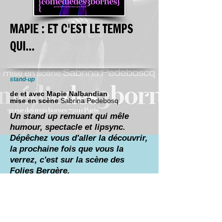
MAPIE : ET C'EST LE TEMPS
QUI...
stand-up
de et avec Mapie Nalbandian
mise en scène
Sabrina Pedebosq
Un stand up remuant qui mêle
humour, spectacle et lipsync.
Dépêchez vous d'aller la découvrir,
la prochaine fois que vous la
verrez, c'est sur la scène des
Folies Bergère.
Certains disent qu’il court, d’autres qu’il
passe, passe et passe… moi je crois que
j’ai juste peur qu’il me file entre les doigts.
Alors j’envoie bouler les injonctions, le
jugement de ma mère, le syndrome de
l’imposteur et mon patron de droite aussi. Et