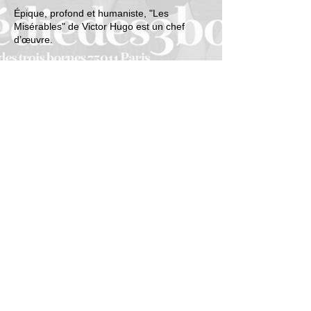
Épique, profond et humaniste, "Les
Misérables" de Victor Hugo est un chef
d’œuvre.
Ce spectacle, quant à lui, a le mérite de
vous faire rire et vous réserve moult
surprises. Tellement de surprises, que,
parfois, même les artistes sur scène seront
surpris. Vous vivrez un moment
exceptionnel et rempli de joie, tout l'inverse
de ce qu'ont vécu les parents de Lucas le
14 juin 2002, jour de sa naissance.
PS : Si vous croisez Lucas à la sortie, faites
lui croire que vous n'avez rien payé pour le
spectacle svp.
>> JE RÉSERVE <<
© août
2026
-
Créé avec
Wi
x.com