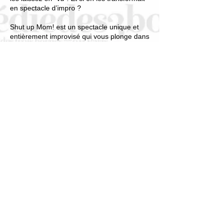
en spectacle d’impro ?
Shut up Mom! est un spectacle unique et
entièrement improvisé qui vous plonge dans
l’univers chaleureux et chaotique de la
famille pour vous faire vivre un moment
magique et inoubliable.
Moitié ashkénazes, moitié queers, 100%
élevés par Dorothée, les comédien·ne·s de
la troupe Impro 2000 sont des expert·e·s de
l’impro qui ont le don de faire ressortir
l’absurde des situations les plus familières.
Alors venez profiter d’un spectacle aussi
hilarant que cathartique où toute
ressemblance avec un personnage existant
ou ayant existé ne sera pas fortuite !
*placement libre, mères autorisées.
© août
2026
-
Créé avec
Wi
x.com