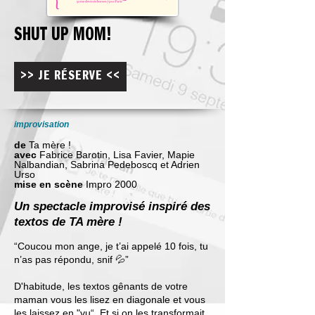
SHUT UP MOM!
>> JE RÉSERVE <<
improvisation
de
Ta mère !
avec
Fabrice Barotin, Lisa Favier, Mapie
Nalbandian, Sabrina Pedeboscq et Adrien
Urso
mise en scène
Impro 2000
Un spectacle improvisé inspiré des
textos de TA mère !
“Coucou mon ange, je t’ai appelé 10 fois, tu
n’as pas répondu, snif 💦”
D'habitude, les textos gênants de votre
maman vous les lisez en diagonale et vous
les laissez en "vu“. Et si on les transformait