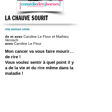
LA CHAUVE SOURIT
one woman show
de et avec
Caroline Le Flour et Mathieu
Vervisch
avec
Caroline Le Flour
Mon cancer va vous faire mourir…
de rire !
Vous voulez sentir à quel point il y
a de la vie et du rire même dans la
maladie !
C’est par ici !
La Chauve SouriT alias Caroline raconte
avec humour, authenticité et désinvolture
son combat contre le cancer. La force de ce
récit est d’être aussi drôle que poignant,
donnant avec légèreté à cette aventure
personnelle une dimension universelle.